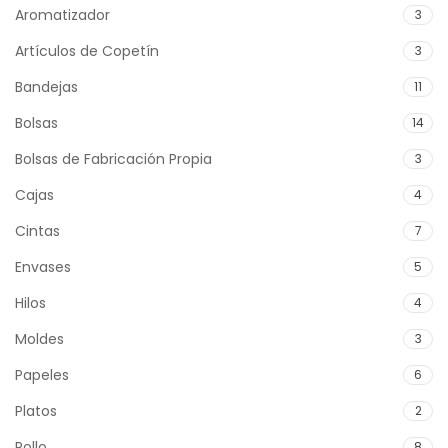
Aromatizador
3
Artículos de Copetín
3
Bandejas
11
Bolsas
14
Bolsas de Fabricación Propia
3
Cajas
4
Cintas
7
Envases
5
Hilos
4
Moldes
3
Papeles
6
Platos
2
Rollo
8