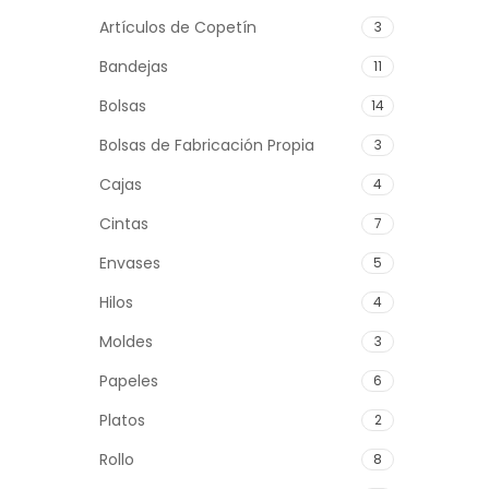
Artículos de Copetín
3
Bandejas
11
Bolsas
14
Bolsas de Fabricación Propia
3
Cajas
4
Cintas
7
Envases
5
Hilos
4
Moldes
3
Papeles
6
Platos
2
Rollo
8